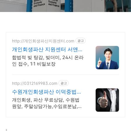
http://개인회생파산지원센터.com
광고
개인회생파산 지원센터 서앤율
빚탕감 모든 부채 해결
합법적 빚 탕감, 빚더미, 24시 온라
인 접수, 1:1 비밀보장
http://0312169983.com
광고
수원개인회생파산 이덕중법무
사 무료친절상담, 90% 빚탕감
개인회생, 파산 무료상담, 수원법
원앞, 주말상담가능,수임료분납,오
랜경험과 노하우 비밀보장, 채권추
심/압류/독촉전화/경매 바로중지,
18년경력 전문사무소, 믿음신뢰