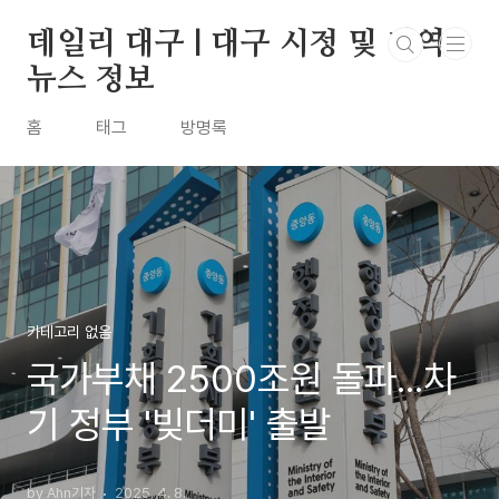
본문 바로가기
데일리 대구 | 대구 시정 및 지역
뉴스 정보
홈
태그
방명록
카테고리 없음
국가부채 2500조원 돌파...차
기 정부 '빚더미' 출발
by Ahn기자
2025. 4. 8.