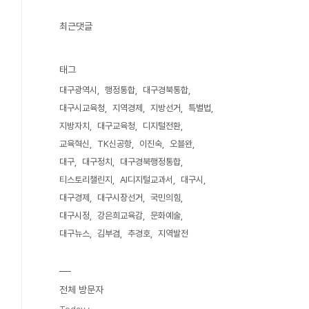
최근댓글
태그
대구광역시
행정통합
대구경북통합
대구시교육청
지역경제
지방선거
특별법
지방자치
대구교육청
디지털전환
교육혁신
TK신공항
이진숙
오블완
대구
대구정치
대구경북행정통합
티스토리챌린지
AI디지털교과서
대구시
대구경제
대구시장선거
국민의힘
대구시정
강은희교육감
문화예술
대구뉴스
김부겸
추경호
지역발전
전체 방문자