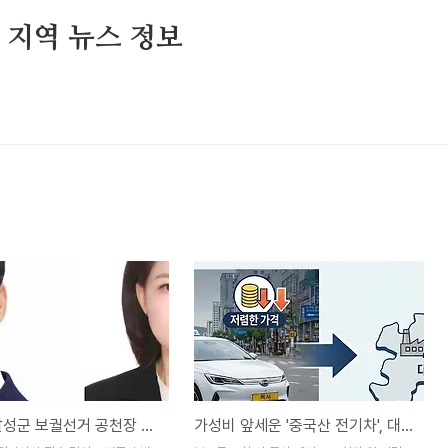
및 지역 뉴스 정보
이진숙, 달성군 보궐선거 공천장 수령… “지역 발전 사활”
가성비 앞세운 '중국산 전기차', 대구 택시 시장 잠식… 지역 부품업계 '비상'