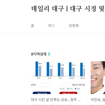
본문 바로가기
데일리 대구 | 대구 시정 
홈
태그
방명록
지역경제
5
대구 시민 삶 만족도 상승...정주 의사 76.5%, 일자리는 여전히 과제