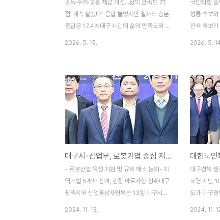
소득·주거·교통 체감 개선...삶의 만족도 7.1
국민의힘 중
점"계속 살겠다" 응답 늘었지만 일자리 충분
형룡 후보와
응답은 17.4%대구 시민의 삶의 만족도와 정
진숙 후보가
주 의사가 2년 전보다 높아진 것으로 나타났
대구 달성군
2026. 5. 15.
2026. 5. 14
다. 소득과 주거, 교통 등 생활 여건에 대한 체
령하며 본격
감 평가는 개선됐지만, 지역 내 일자리 부족
는 이날 열린
에 대한 인식은 여전히 큰 과제로 남았다.대
국민선거대책
구시는 13일 ‘2025년 대구의 사회지표’ 보
부터 공천장
고서를 발간하고 대구사회조사 결과와 행정
의를 다졌다.
자료를 종합 분석한 내용을 공개했다. 이번
사말을 통해
조사는 지난해 8월부터 40일간 지역 9천 가
도록 지역의 
구, 만 15세 이상 시민 1만6천여 명을 대상으
성 발전을 
로 진행됐다.조사 결과 대구 시민의 전반적인
배수진을 쳤
대구시-산업부, 로봇기업 중심 지역경제 활성화 간담회 개최
삶의 만족도는 10점 만점에 7.1점으로 집계
장 선거에 
됐다. 2023년 6.3점보다 12.7% 상승했다.
채우는 중요한
- 로봇산업 육성 지원 및 규제 해소 논의- 지
대구경북 행
월평균 가구소득 300만 원 이상 ..
폭적인 지원
역기업 5개사 참여, 현장 애로사항 청취대구
표명 지난 1
했다.정치권에
광역시와 산업통상자원부는 13일 대구시청
도가 대구경
산격청사에서 '대구 지역경제 활성화 간담
합의한 데 
2024. 11. 13.
2024. 11. 1
회'를 개최하고 로봇 기업을 중심으로 산업현
합회(회장 이