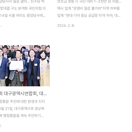
앙당사서 필승 결의… 민주당 박
보조금 포함 시 국산 대비 1~2천만 원 저렴…
 맞대결 구도 본격화 국민의힘 이
택시 업계 "운영비 절감 불가피"지역 차부품
 14일 서울 여의도 중앙당사에서
업계 "현대·기아 중심 공급망 타격 우려, 대책
 국회의원 보궐선거 공천장을 수
마련 시급"저렴한 가격과 배터리 성능을 앞세
.
2026. 2. 8.
적인 선거전에 돌입했다. 이 후보
운 중국산 전기차가 대구 지역 법인 택시 시
 ‘국민무시 심판 공소취소 저지
장을 빠르게 파고들고 있다. '자동차 부품 도
위원회’에 참석해 당 지도부로
시'를 표방하는 대구 지역 경제계에서는 지역
을 전달받고 선거 승리를 위한 결
주력 산업인 자동차 부품 생태계가 위협받을
이 후보는 공천장 수령 직후 인
수 있다는 우려의 목소리가 커지고 있다.8일
 “달성군민의 선택이 헛되지 않
대구시 택시운송사업조합 등에 따르면, 최근
자부심을 세우고, 중단 없는 달
대구 지역 법인 택시 회사들이 노후 차량 교
위해 모든 역량을 쏟아붓겠다”며
체 시 국산 전기차 대신 중국 BYD 등 중국 브
다. 특히 이번 보궐선거가 대구시
랜드의 전기차를 선택하는 사례가 늘고 있다.
대한노인회 대구광역시연합회, 대구경북 행정통합 지지 성명 발표
출마한 추경호 전 의원의 빈자리를
가장 큰 이유는 단연 '가격 경쟁력'이다. 중국
 승부처인 만큼, 당 차원의 전
산 전기 택시는 국산 동급 모델 대비 출고가
정통합 추진에 대한 환영과 지지
을 이끌어내겠다는 의지를 피력
가 1,000만 원에서 많게는 2,000만..
0월 21일, 대구광역시와 경상북
서는 이번 달성군 보..
북 행정통합을 계속 추진하기로
대해 (사)대한노인회대구광역시연
2.
장기)는 11월 12일(화) 지지 성