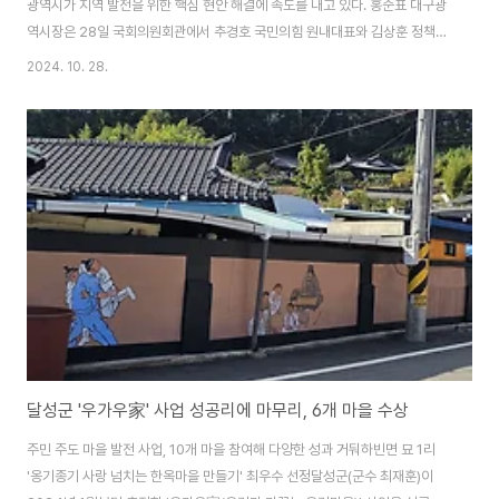
광역시가 지역 발전을 위한 핵심 현안 해결에 속도를 내고 있다. 홍준표 대구광
역시장은 28일 국회의원회관에서 추경호 국민의힘 원내대표와 김상훈 정책위
의장 등 지역 국회의원들이 참석한 가운데 '대구광역시 주요현안과 2025년도
2024. 10. 28.
국비사업' 논의를 위한 예산정책협의회를 가졌다.이날 협의회에서는 '대구경북
통합 특별법' 제정안과 'TK신공항 특별법' 개정안 등 지역의 미래를 좌우할 핵
심 현안들이 집중 논의됐다. 특히 홍 시장은 두 법안의 연내 처리를 위해 당 차
원의 적극적인 협조를 요청했으며, 참석 의원들은 전폭적인 지원을 약속했다.
대구시는 이날 회의에서 주요 정책 현안으로 ▲대구경북통합 특별법 제정
▲TK신공항특별법 개정 ▲낙동강 취..
달성군 '우가우家' 사업 성공리에 마무리, 6개 마을 수상
주민 주도 마을 발전 사업, 10개 마을 참여해 다양한 성과 거둬하빈면 묘 1리
'옹기종기 사랑 넘치는 한옥마을 만들기' 최우수 선정달성군(군수 최재훈)이