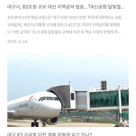
대구시, 82조원 규모 대선 지역공약 발표...TK신공항·달빛철도 등 23개 핵심사업 선정
4대 분야 23개 핵심사업으로 '대구 미래 100년 번영' 추진대구광역시는 4월
24일(목), 제21대 대통령 선거를 앞두고 82조 원 규모의 지역공약을 발표했
다. 이번 공약은 TK 신공항·달빛철도·군부대 이전 등 핵심 사업의 안정적 추진
과 미래 성장을 위한 대형 국책사업 발굴에 중점을 뒀다.4대 분야별 핵심사업
2025. 4. 24.
추진대구시는 국가균형발전, 미래신산업 전환, 시민 풍요로움, 도심공간 재창
조 등 4대 분야에서 23개 핵심사업을 선정했다. 주요 내용은 다음과 같다:분야
예산(조원)주요 사업국가균형발전53.7TK신공항 건설, 달빛철도, K-2 후적지
개발미래신산업9.7AI 전환 혁신거점, 로봇테스트 필드, 공공형 파운드리시민
풍요로움3.7안동댐 이전, 금호강·신천 개발, 문화공간 조성도심공간 재창조
15.2군부대 ..
대구 K2 군공항 이전 계획 어떻게 되고 있나?