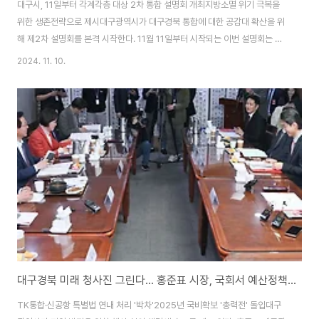
대구시, 11일부터 각계각층 대상 2차 통합 설명회 개최지방소멸 위기 극복을
위한 생존전략으로 제시대구광역시가 대구경북 통합에 대한 공감대 확산을 위
해 제2차 설명회를 본격 시작한다. 11월 11일부터 시작되는 이번 설명회는 한
국노총 대구지역본부와 대구시체육회를 시작으로 12월 말까지 지역사회 각계
2024. 11. 10.
각층을 대상으로 진행될 예정이다.1차 설명회에서 구·군민 1,400여 명을 대상
으로 진행된 것에 이어, 이번 2차 설명회는 상공회의소, 의료기관, 문화예술진
흥원 등으로 대상을 확대하여 30개 이상의 기관을 대상으로 실시된다.대구시
는 이번 설명회를 통해 지역이 직면한 지방소멸 위기의 심각성을 알리고, 이를
극복하기 위한 필수 전략으로서 대구경북 통합의 당위성을 설명할 계획이다.
특히 통합 후 출범하게 될 대구경북..
대구경북 미래 청사진 그린다... 홍준표 시장, 국회서 예산정책협의회 개최
TK통합·신공항 특별법 연내 처리 '박차'2025년 국비확보 '총력전' 돌입대구