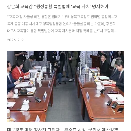
강은희 교육감 “행정통합 특별법에 ‘교육 자치’ 명시해야”
“교육 재정·자율성 빠진 통합은 껍데기” 우려경북교육청도 권역별 공청회…교
육계 공동 대응 시사대구·경북행정통합 논의가 급물살을 타는 가운데, 강은희
대구시교육감이 통합 특별법안에 교육 자치권과 재정 특례를 반드시 포함해야
한다고 강력히 촉구했다.강 교육감은 8일 입장문을 통해 “현재 논의 중인 행정
2026. 2. 9.
통합 특별법안에 교육계의 핵심 요구가 제대로 반영되지 않고 있다”며 “교육
자치와 재정 권한이 빠진 초광역 통합은 자칫 ‘껍데기 통합’에 그칠 수 있다”고
비판했다.그는 특히 ▲유초중등 교육 재정의 안정적 확보 ▲학교 운영의 자율
성 보장 ▲교육 특구 지정 권한 등이 법적으로 명시되어야 한다고 강조했다. 이
는 통합 지자체 출범 후 발생할 수 있는 교육 현장의 혼란을 막고, 지역 맞춤형
인재 양성을 위해서는 독립적..
대구경북 미래 청사진 그린다... 홍준표 시장, 국회서 예산정책협의회 개최