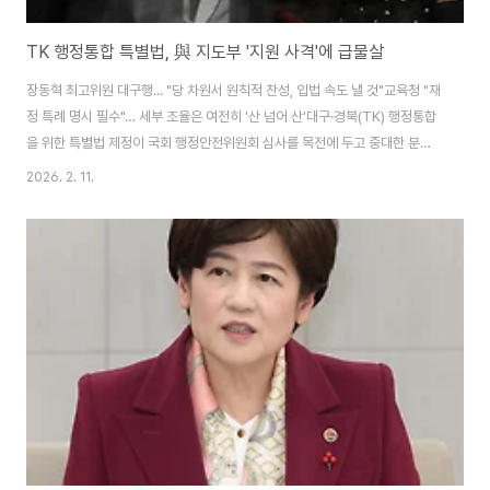
TK 행정통합 특별법, 與 지도부 '지원 사격'에 급물살
장동혁 최고위원 대구행... "당 차원서 원칙적 찬성, 입법 속도 낼 것"교육청 "재
정 특례 명시 필수"… 세부 조율은 여전히 '산 넘어 산'대구·경북(TK) 행정통합
을 위한 특별법 제정이 국회 행정안전위원회 심사를 목전에 두고 중대한 분수
령을 맞았다. 11일 대구를 방문한 장동혁 국민의힘 최고위원이 통합에 대한 당
2026. 2. 11.
차원의 확실한 지원 의사를 밝히면서 입법 과정에 탄력이 붙을 전망이다. 다만
교육 재정 확보 등 각론을 둘러싼 이견이 여전해 최종 합의까지는 진통이 예상
된다.장 최고위원은 이날 오후 대구 서문시장을 찾아 상인회 및 지역 시민들과
만난 자리에서 "대구·경북 행정통합은 지방 소멸 위기를 극복할 국가적 과
제"라며 "당 지도부 역시 원칙적으로 찬성하고 있으며, 행안위 의결 등 국회 절
차에 속도를 낼..