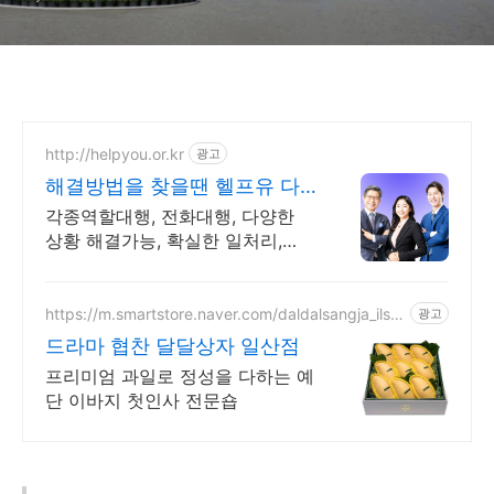
http://helpyou.or.kr
광고
해결방법을 찾을땐 헬프유 다
양하고 어려운 상황해결가능
각종역할대행, 전화대행, 다양한
상황 해결가능, 확실한 일처리,
100%비밀보장 사람의 도움이 필
요할 때는 헬프유를 기억하세요.
어떤 상황이던 해결이 가능합니다.
https://m.smartstore.naver.com/daldalsangja_ilsa
광고
n
드라마 협찬 달달상자 일산점
프리미엄 과일로 정성을 다하는 예
단 이바지 첫인사 전문숍