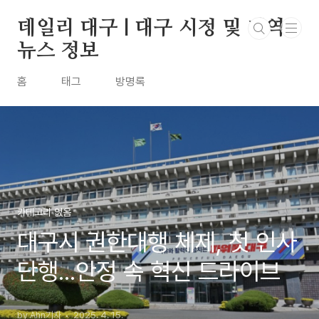
본문 바로가기
데일리 대구 | 대구 시정 및 지역
뉴스 정보
홈
태그
방명록
카테고리 없음
대구시 권한대행 체제, 첫 인사
단행...안정 속 혁신 드라이브
by Ahn기자
2025. 4. 15.