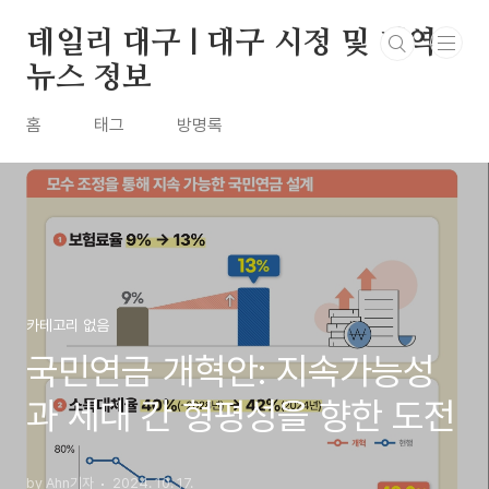
본문 바로가기
데일리 대구 | 대구 시정 및 지역
뉴스 정보
홈
태그
방명록
카테고리 없음
국민연금 개혁안: 지속가능성
과 세대 간 형평성을 향한 도전
by Ahn기자
2024. 10. 17.