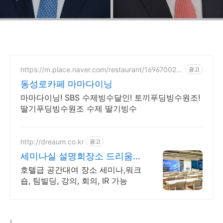
https://m.place.naver.com/restaurant/169670029
광고
8
동성로카페 마마다이닝
마마다이닝! SBS 수제빙수달인! 토끼푸딩빙수원조!
딸기푸딩빙수원조 수제 딸기빙수
http://dreaum.co.kr
광고
세미나실 설명회장소 드리움
강남, 역삼 대표 행사 공간
호텔급 공간대여 장소 세미나,워크
숍, 팀빌딩, 강의, 회의, IR 가능