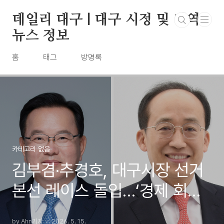
본문 바로가기
데일리 대구 | 대구 시정 및 지역
뉴스 정보
홈
태그
방명록
카테고리 없음
김부겸·추경호, 대구시장 선거
본선 레이스 돌입…‘경제 회복’
놓고 정면승부
by Ahn기자
2026. 5. 15.