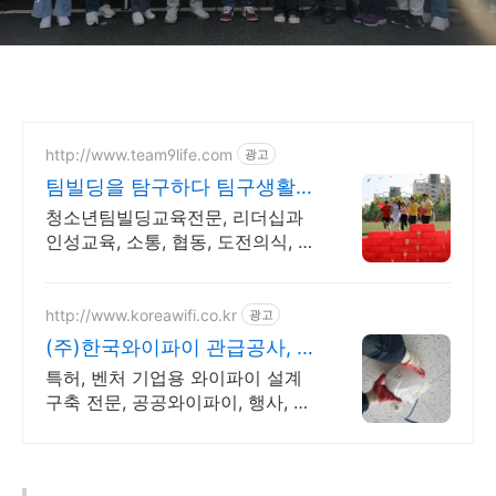
http://www.team9life.com
광고
팀빌딩을 탐구하다 팀구생활
교육효과 높인 유쾌한 팀빌딩
청소년팀빌딩교육전문, 리더십과
인성교육, 소통, 협동, 도전의식, 성
장, 가족캠프
http://www.koreawifi.co.kr
광고
(주)한국와이파이 관급공사, 건
설공사 가능
특허, 벤처 기업용 와이파이 설계
구축 전문, 공공와이파이, 행사, 이
벤트, IOT 나라장터 입찰 가능 기
업, 성공사업의 지름길 와이파이
프리존 구축. 견적문의