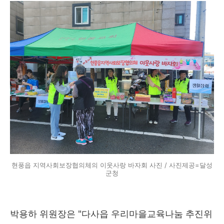
현풍읍 지역사회보장협의체의 이웃사랑 바자회 사진 / 사진제공=달성
군청
박용하 위원장은 "다사읍 우리마을교육나눔 추진위