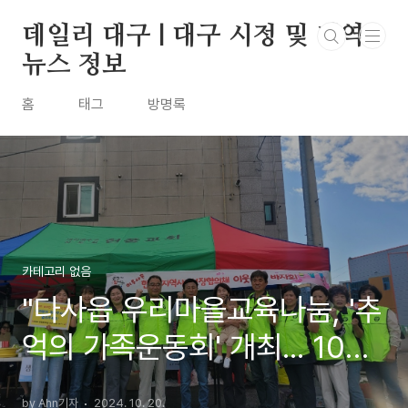
본문 바로가기
데일리 대구 | 대구 시정 및 지역
뉴스 정보
홈
태그
방명록
카테고리 없음
"다사읍 우리마을교육나눔, '추
억의 가족운동회' 개최... 100
여 명 참가 성황"
by Ahn기자
2024. 10. 20.