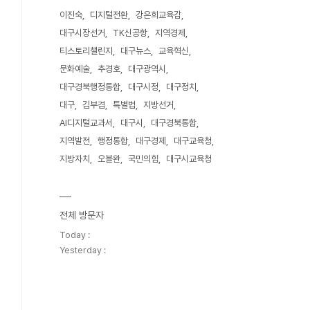
이진숙
디지털전환
강은희교육감
대구시장선거
TK신공항
지역경제
티스토리챌린지
대구뉴스
교육혁신
문화예술
추경호
대구광역시
대구경북행정통합
대구시정
대구정치
대구
김부겸
특별법
지방선거
AI디지털교과서
대구시
대구경북통합
지역발전
행정통합
대구경제
대구교육청
지방자치
오블완
국민의힘
대구시교육청
전체 방문자
Today :
Yesterday :