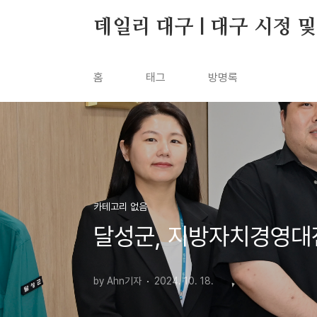
본문 바로가기
데일리 대구 | 대구 시정 
홈
태그
방명록
카테고리 없음
달성군, 지방자치경영대
by Ahn기자
2024. 10. 18.