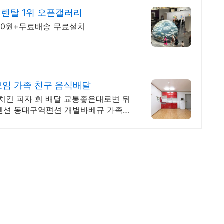
렌탈 1위 오픈갤러리
000원+무료배송 무료설치
임 가족 친구 음식배달
킨 피자 회 배달 교통좋은대로변 뒤
펜션 동대구역편션 개별바베규 가족단