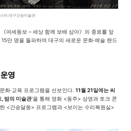
스터:대구간송미술관
시 《여세동보 – 세상 함께 보배 삼아》의 종료를 앞
객 15만 명을 돌파하며 대구의 새로운 문화·예술 랜드
 운영
 문화·교육 프로그램을 선보인다.
11월 21일에는 씨
트, 밤의 미술관
'을 통해 영화 <동주> 상영과 토크 콘
위한 <간송달쏭> 프로그램과 <보이는 수리복원실>