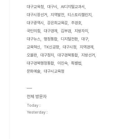
대구교육청
대구시
AI디지털교과서
대구시장선거
지역발전
티스토리챌린지
대구광역시
강은희교육감
추경호
국민의힘
대구경제
김부겸
지방자치
대구뉴스
행정통합
디지털전환
대구
교육혁신
TK신공항
대구시정
지역경제
오블완
대구정치
대구경북통합
지방선거
대구경북행정통합
이진숙
특별법
문화예술
대구시교육청
전체 방문자
Today :
Yesterday :