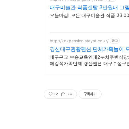
대구미술관 작품렌탈 3만원대 그림
오늘마감! 모든 대구미술관 작품 33,
http://kdkpension.staynt.co.kr/
광고
경산대구관광펜션 단체가족놀이 모
대구근교 수송교육연대2분차주변식당치
에강쪽가족단체 경산펜션 대구수성구
체굿 강변산책 온천테마 동성로
12
구독하기