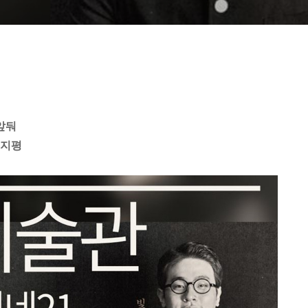
앞둬
 지평