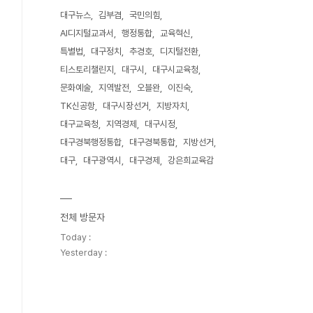
대구뉴스
김부겸
국민의힘
AI디지털교과서
행정통합
교육혁신
특별법
대구정치
추경호
디지털전환
티스토리챌린지
대구시
대구시교육청
문화예술
지역발전
오블완
이진숙
TK신공항
대구시장선거
지방자치
대구교육청
지역경제
대구시정
대구경북행정통합
대구경북통합
지방선거
대구
대구광역시
대구경제
강은희교육감
전체 방문자
Today :
Yesterday :