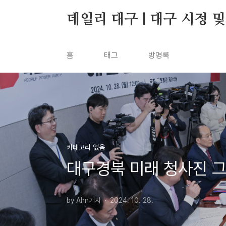
본문 바로가기
데일리 대구 | 대구 시정 
홈
태그
방명록
카테고리 없음
대구경북 미래 청사진 그
by Ahn기자
2024. 10. 28.