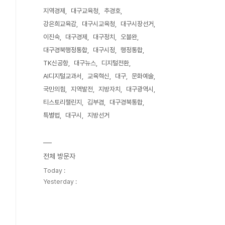
지역경제
대구교육청
추경호
강은희교육감
대구시교육청
대구시장선거
이진숙
대구경제
대구정치
오블완
대구경북행정통합
대구시정
행정통합
TK신공항
대구뉴스
디지털전환
AI디지털교과서
교육혁신
대구
문화예술
국민의힘
지역발전
지방자치
대구광역시
티스토리챌린지
김부겸
대구경북통합
특별법
대구시
지방선거
전체 방문자
Today :
Yesterday :