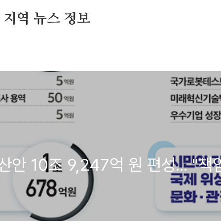
및 지역 뉴스 정보
안 10조 9,247억 원 편성... "