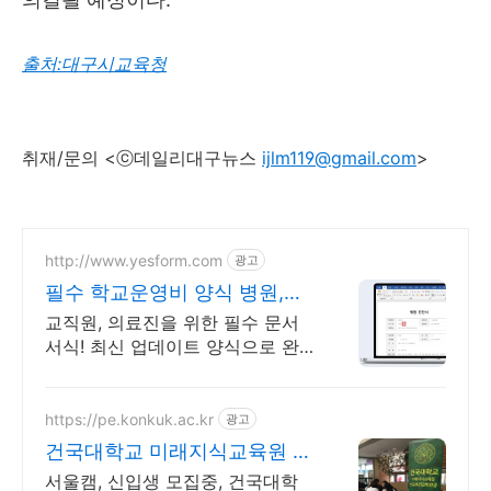
출처:대구시교육청
취재/문의 <ⓒ데일리대구뉴스
ijlm119@gmail.com
>
http://www.yesform.com
광고
필수 학교운영비 양식 병원,학
교 업무 필수템
교직원, 의료진을 위한 필수 문서
서식! 최신 업데이트 양식으로 완
벽하게 표준화된 교육행정 문서 제
공
https://pe.konkuk.ac.kr
광고
건국대학교 미래지식교육원 체
육학사 스포츠건강학
서울캠, 신입생 모집중, 건국대학