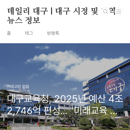
본문 바로가기
데일리 대구 | 대구 시정 및 지역
뉴스 정보
홈
태그
방명록
카테고리 없음
대구교육청, 2025년 예산 4조
2,746억 편성... "미래교육 투
자 확대"
by Ahn기자
2024. 10. 28.