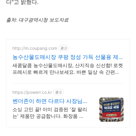
다"고 밝혔다.
출처: 대구광역시청 보도자료
http://m.coupang.com
광고
농수산물도매시장 쿠팡 정성 가득 선물용 제
격
새콤달콤 농수산물도매시장, 산지직송 신선함! 로켓
프레시로 빠르게 만나보세요. 바쁜 일상 속 간편한
영양 간식! 맛있는 과일, 쿠팡 로켓배송으로 받아보
세요.
https://powerr.co.kr
광고
벤더존이 하면 다르다 사장님
은 판매에만 집중하세요
소싱 고민 끝! 이미 검증된 '잘 팔리
는' 제품만 공급합니다. 화장품 식
품 건기식 사장님들 사이에서 소문
난 '마진 좋은' 아이템 리스트 공개