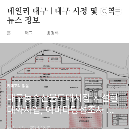
본문 바로가기
데일리 대구 | 대구 시정 및 지역
뉴스 정보
홈
태그
방명록
카테고리 없음
대구농수산물도매시장 시설현
대화사업, 예비타당성조사 대
상 선정
by Ahn기자
2024. 10. 31.