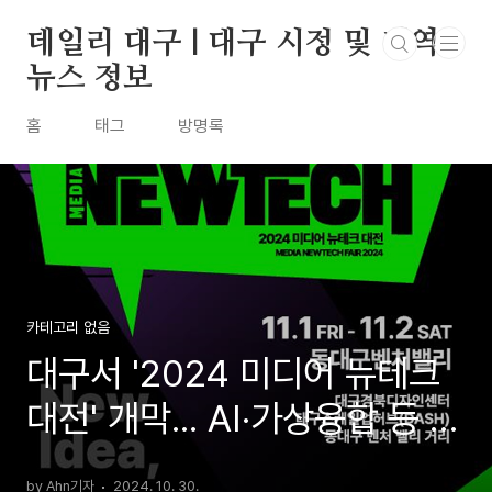
본문 바로가기
데일리 대구 | 대구 시정 및 지역
뉴스 정보
홈
태그
방명록
카테고리 없음
대구서 '2024 미디어 뉴테크
대전' 개막... AI·가상융합 등 신
기술 한자리에
by Ahn기자
2024. 10. 30.