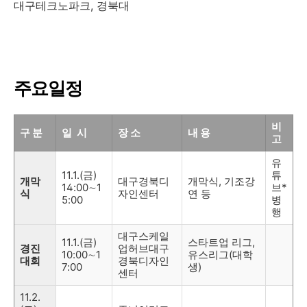
대구테크노파크, 경북대
주요일정
비
구 분
일
시
장 소
내 용
고
유
11.1.(금)
튜
개막
대구경북디
개막식, 기조강
14:00∼1
브*
식
자인센터
연 등
5:00
병
행
대구스케일
11.1.(금)
스타트업 리그,
경진
업허브대구
10:00∼1
유스리그(대학
대회
경북디자인
7:00
생)
센터
11.2.