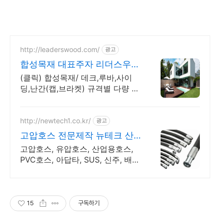
http://leaderswood.com/
광고
합성목재 대표주자 리더스우드
제조, KS인증데크 울타리
(클릭) 합성목재/ 데크,루바,사이
딩,난간(캡,브라켓) 규격별 다량 보
유!
http://newtech1.co.kr/
광고
고압호스 전문제작 뉴테크 산
업용호스,유압호스,고압호스
고압호스, 유압호스, 산업용호스,
PVC호스, 아답타, SUS, 신주, 배관
자재
15
구독하기