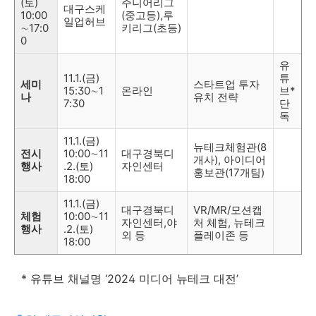
(토)
주니어리그
대구스케
10:00
(중고등),루
일업허브
∼17:0
키리그(초등)
0
유
11.1.(금)
튜
세미
스타트업 투자
15:30∼1
온라인
브*
나
유치 전략
7:30
단
독
11.1.(금)
뉴테크체험관(8
전시
10:00∼11
대구경북디
개사), 아이디어
행사
.2.(토)
자인센터
홍보관(17개팀)
18:00
11.1.(금)
대구경북디
VR/MR/모션캡
체험
10:00∼11
자인센터,야
처 체험, 뉴테크
행사
.2.(토)
외 등
플레이존 등
18:00
* 유튜브 채널명 ‘2024 미디어 뉴테크 대전’