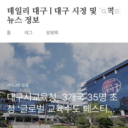
본문 바로가기
데일리 대구 | 대구 시정 및 지역
뉴스 정보
홈
태그
방명록
카테고리 없음
대구시교육청, 3개국 35명 초
청 '글로벌 교육수도 페스티벌'
개최
by Ahn기자
2024. 11. 18.