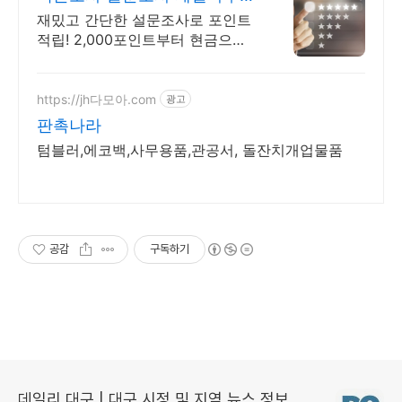
포인트쌓는 재밌는 설문조사
재밌고 간단한 설문조사로 포인트
적립! 2,000포인트부터 현금으로
교환! 매일 매일 설문을 통해 포인
트 쌓는 즐거움을 느낄 수 있습니
다!
https://jh다모아.com
광고
판촉나라
텀블러,에코백,사무용품,관공서, 돌잔치개업물품
공감
구독하기
데일리 대구 | 대구 시정 및 지역 뉴스 정보