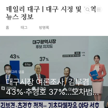
본문 바로가기
데일리 대구 | 대구 시정 및 지역
뉴스 정보
홈
태그
방명록
카테고리 없음
대구시장 여론조사, 김부겸
43%·추경호 37%…오차범위
안 접전
by Ahn기자
2026. 5. 19.