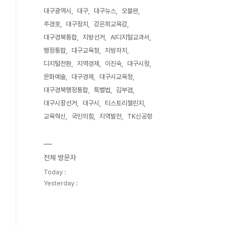
대구광역시
대구
대구뉴스
오블완
추경호
대구정치
강은희교육감
대구경북통합
지방선거
AI디지털교과서
행정통합
대구교육청
지방자치
디지털전환
지역경제
이진숙
대구시정
문화예술
대구경제
대구시교육청
대구경북행정통합
특별법
김부겸
대구시장선거
대구시
티스토리챌린지
교육혁신
국민의힘
지역발전
TK신공항
전체 방문자
Today :
Yesterday :