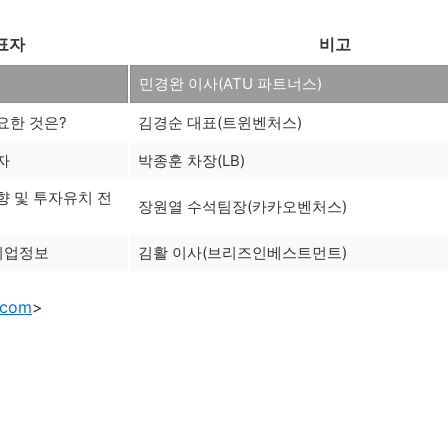
표자
비고
민경완 이사(ATU 파트너스)
요한 것은?
김경순 대표(트윈벤처스)
자
박종훈 차장(LB)
향 및 투자유치 전
장원열 수석팀장(카카오벤처스)
 취업정보
김활 이사(브리즈인베스트먼트)
.com
>