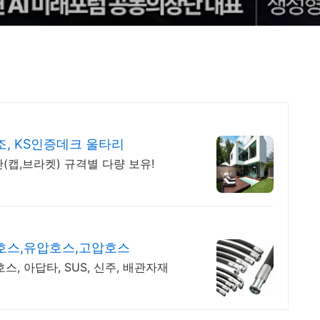
, KS인증데크 울타리
간(캡,브라켓) 규격별 다량 보유!
호스,유압호스,고압호스
스, 아답타, SUS, 신주, 배관자재