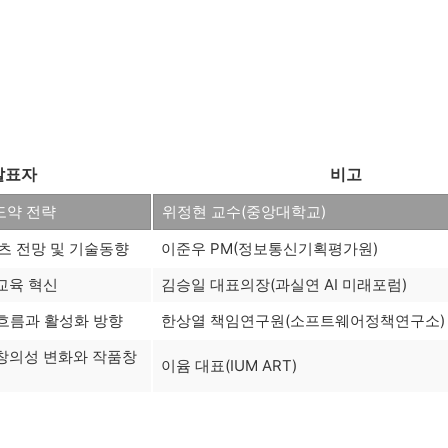
발표자
비고
도약 전략
위정현 교수(중앙대학교)
 전망 및 기술동향
이준우 PM(정보통신기획평가원)
교육 혁신
김승일 대표의장(과실연 AI 미래포럼)
흐름과 활성화 방향
한상열 책임연구원(소프트웨어정책연구소)
 창의성 변화와 작품창
이윰 대표(IUM ART)