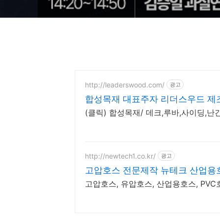
http://leaderswood.com/
광고
합성목재 대표주자 리더스우드 제조
(클릭) 합성목재/ 데크,루바,사이딩,난
http://newtech1.co.kr/
광고
고압호스 전문제작 뉴테크 산업용
고압호스, 유압호스, 산업용호스, PVC호