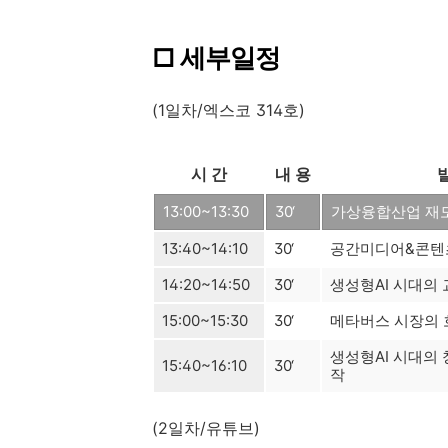
□ 세부일정
(1일차/엑스코 314호)
시 간
내 용
13:00~13:30
30‘
가상융합산업 재
13:40~14:10
30‘
공간미디어&콘텐츠
14:20~14:50
30‘
생성형AI 시대의 
15:00~15:30
30‘
메타버스 시장의 
생성형AI 시대의
15:40~16:10
30‘
작
(2일차/유튜브)