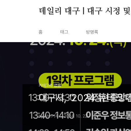
본문 바로가기
데일리 대구 | 대구 시정 
홈
태그
방명록
카테고리 없음
대구시, '2024 뉴테크 
by Ahn기자
2024. 10. 22.