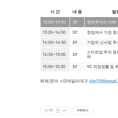
시 간
내 용
발
13:00~13:30
30‘
벤처투자의 이해
13:30~14:00
30‘
창업에서 가장 중
14:00~14:30
30‘
기업의 신사업 투
스타트업 투자 동
14:30~15:00
30‘
략
15:00~15:30
30‘
VC 직장생활 및
취재/문의 <ⓒ데일리대구
ijlm119@gmail
17
구독하기