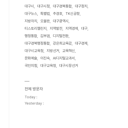
대구시
대구시정
대구경북통합
대구정치
대구뉴스
특별법
추경호
TK신공항
지방자치
오블완
대구광역시
티스토리챌린지
지역발전
지역경제
대구
행정통합
김부겸
디지털전환
대구경북행정통합
강은희교육감
대구경제
대구시교육청
지방선거
교육혁신
문화예술
이진숙
AI디지털교과서
국민의힘
대구교육청
대구시장선거
전체 방문자
Today :
Yesterday :