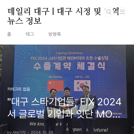
본문 바로가기
데일리 대구 | 대구 시정 및 지역
뉴스 정보
홈
태그
방명록
카테고리 없음
"대구 스타기업들, FIX 2024
서 글로벌 기업과 잇단 MOU...
해외시장 공략 가속화"
by Ahn기자
2024. 10. 28.