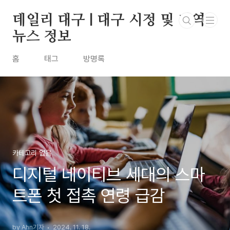
본문 바로가기
데일리 대구 | 대구 시정 및 지역
뉴스 정보
홈
태그
방명록
카테고리 없음
디지털 네이티브 세대의 스마
트폰 첫 접촉 연령 급감
by Ahn기자
2024. 11. 18.