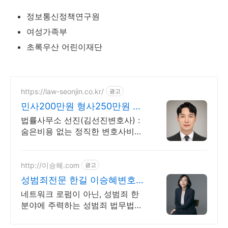
정보통신정책연구원
여성가족부
초록우산 어린이재단
https://law-seonjin.co.kr/
광고
민사200만원 형사250만원 변
호사선임비용 수임료 정찰제
법률사무소 선진(김선진변호사) :
숨은비용 없는 정직한 변호사비용,
수임료 정찰제 정직한 변호사, 합
리적인 가성비로 최고의 결과를 만
나보세요.
http://이승혜.com
광고
성범죄전문 한길 이승혜변호사
성범죄 분야에 집중합니다
네트워크 로펌이 아닌, 성범죄 한
분야에 주력하는 성범죄 법무법인
입니다. 집중의 힘. 모든 역량과 자
원을 성범죄 사건 해결에 집중합니