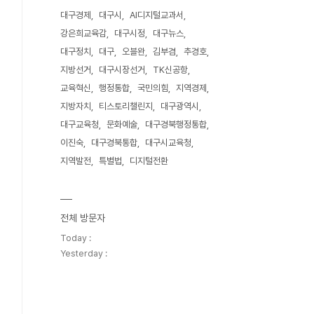
대구경제
대구시
AI디지털교과서
강은희교육감
대구시정
대구뉴스
대구정치
대구
오블완
김부겸
추경호
지방선거
대구시장선거
TK신공항
교육혁신
행정통합
국민의힘
지역경제
지방자치
티스토리챌린지
대구광역시
대구교육청
문화예술
대구경북행정통합
이진숙
대구경북통합
대구시교육청
지역발전
특별법
디지털전환
전체 방문자
Today :
Yesterday :