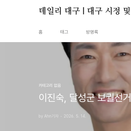
본문 바로가기
데일리 대구 | 대구 시정 
홈
태그
방명록
카테고리 없음
이진숙, 달성군 보궐선거
by Ahn기자
2026. 5. 14.