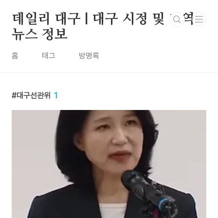
본문 바로가기
데일리 대구 | 대구 시정 및 지역
뉴스 정보
홈
태그
방명록
대구선관위
1