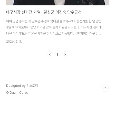
대구시장 선거전 가열…달성군 이진숙 단수공천
여야 영남 총력전 속 김부겸·추경호 맞대결 본격화6·3 지방선거를 한 달 앞둔
3일 여야 지도부가 영남 지역을 찾아 총력 지원을 시작했다. 대구시장 선거에
나선 여야 후보들은 본선 체제를 본격적으로 가동했다. 국민의힘은 대구 달성
군 국회의원 보궐선거에 이진숙 전 방통위원장을 단수 공천했다.국민의힘 대구
2026. 5. 3.
시당 소속 의원 전원은 선거대책위원회에 합류해 '원팀'을 구성했다. 추경호 대
구시장 예비후보는 2일 주호영 의원을 총괄선대위원장으로 추대했다. 추 후보
1
는 시장 선거에서 반드시 승리하겠다는 결의를 밝혔다. 더불어민주당 김부겸
대구시장 예비후보는 수성못 등에서 시민들과 만나 지지를 호소했다. 두 후보
는 지난 1일 노동절 행사에서 처음으로 만나 인사를 나눴다. 여야 후보 모두 본
격적인 세몰이 경쟁에 돌입했다.이번..
Designed by 티스토리
© Daum Corp.