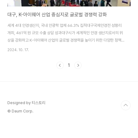
대구, K-아이웨어 산업 중심지로 글로벌 경쟁력 강화
세계 4대 안경생산지, 국내 안광학 업체 66.3% 집적대구국제안경전 성황리
개최, 461억 원 규모 수출 상담 성과대구시가 세계적인 안경 생산지로서의 위
상을 강화하고 K-아이웨어 산업의 글로벌 경쟁력을 높이기 위한 다양한 정책
을 추진하고 있다. 대구는 세계 4대 안경생산지 중 하나로, 국내 안광학 업체의
2024. 10. 17.
66.3%가 대구시 북구에 집중되어 있다.최근 개최된 제22회 대구국제안경전
(DIOPS)에서는 29개국 825명의 해외 바이어와 3,417만 6,000달러(약
1
461억 원) 규모의 수출 상담이 이루어져 코로나19 이후 최대 성과를 달성했
다. 이번 전시회는 152개 사가 참여하고 1만 105명이 참관하는 등 큰 성황을
이뤘다.대구시는 안광학산업의 고도화와 고부가가치화를 위해 글로벌 안경브
랜드 육성 정책을..
Designed by 티스토리
© Daum Corp.