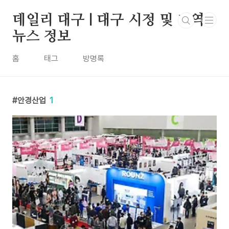
본문 바로가기
데일리 대구 | 대구 시정 및 지역
뉴스 정보
홈
태그
방명록
안경산업
1