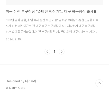
이근수 전 부구청장 “준비된 행정가”… 대구 북구청장 출사표
“33년 공직 경험, 취임 즉시 실전 투입 가능”금호강 르네상스·통합신공항 배후
도시 비전 제시이근수 전 대구 북구 부구청장이 6·3 지방선거 대구 북구청장
선거 출마를 공식화했다.이 전 부구청장은 9일 국민의힘 대구시당에서 기자회
견을 열고 “33년간의 공직 생활을 통해 검증받은 행정력을 바탕으로 북구의
2026. 2. 10.
새로운 도약을 이끌겠다”며 출사표를 던졌다.그는 출마 선언문에서 “북구는 통
합신공항 시대를 맞아 대구의 새로운 중심축으로 부상하고 있다”며 ▲금호강
1
르네상스 프로젝트 완성 ▲엑스코선 조기 착공 ▲칠곡 생활권과 도심 간 균형
발전 등을 핵심 공약으로 내세웠다. 특히 자신을 “연습 없이 바로 일할 수 있는
구청장”이라 칭하며, 행정 공백 없는 안정적인 구정 운영을 약속했다.이 전 부
구청장은 경북대 행정대학원을..
Designed by 티스토리
© Daum Corp.