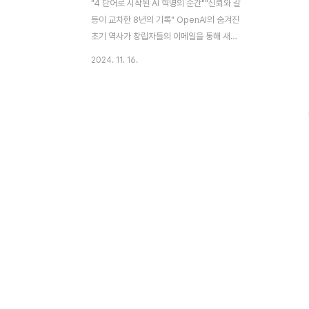
"4 단어로 시작된 AI 혁명의 순간""신뢰와 갈
등이 교차한 8년의 기록" OpenAI의 숨겨진
초기 역사가 창립자들의 이메일을 통해 새롭
게 조명되고 있다. 2015년 Sam Altman이
2024. 11. 16.
Elon Musk에게 보낸 단 네 단어의 이메일이
현대 AI 혁명의 시작점이 될 줄은 아무도 몰
랐다."인류를 위한 AI를 만들자" - Sam
Altman의 첫 제안 이메일2015년 11월,
Altman은 "인류를 위한 AI"라는 비전으로
비영리 AI 연구 기업 설립을 제안했다. 이 제
안은 곧바로 Musk의 호응을 얻어 OpenAI
의 탄생으로 이어졌다.초기 이사회는 5인 체
제로 출발했으나, 2017년부터 내부 갈등의
조짐이 보이기 시작했다. Greg Brockman
과 Ilya Sutskever는 Altman의 리더십과
..