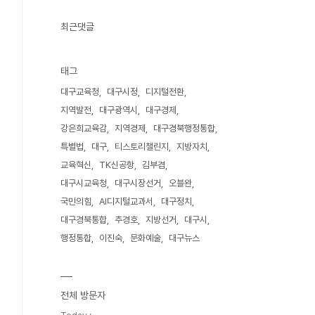
최근댓글
태그
대구교육청
대구시정
디지털전환
지역발전
대구광역시
대구경제
강은희교육감
지역경제
대구경북행정통합
특별법
대구
티스토리챌린지
지방자치
교육혁신
TK신공항
김부겸
대구시교육청
대구시장선거
오블완
국민의힘
AI디지털교과서
대구정치
대구경북통합
추경호
지방선거
대구시
행정통합
이진숙
문화예술
대구뉴스
전체 방문자