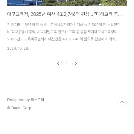
대구교육청, 2025년 예산 4조2,746억 편성... "미래교육 투자 확대"
전년 대비 1,895억 원 증액... 교육시설환경개선기금 등 3,500억 원 투입인건
비·학교운영비 증액, AI디지털교육 인프라 구축 등 중점 투자대구시교육청이
2025년도 교육비특별회계 예산안을 4조 2,746억 원으로 편성해 시의회에
제출했다. 이는 전년 대비 1,895억 원이 증액된 규모로, 교육재정 축소 상황에
2024. 10. 28.
서도 미래교육 투자를 확대하는 내용을 담고 있다.교육청은 재정 악화에도 불
구하고 미래역량교육의 안정적 추진을 위해 교육시설환경개선기금 2,500억
1
원과 통합재정안정화기금 1,000억 원을 투입할 계획이다. 세출예산의 주요 증
액 항목을 보면 교직원인건비 4.7%, 학교운영비 18%, 교육복지비 13.1%, 보
건급식비 4.2%가 각각 증가했다.주요 투자 분야로는 ▲실천 중심 인성교육
(570억 원)..
Designed by 티스토리
© Daum Corp.