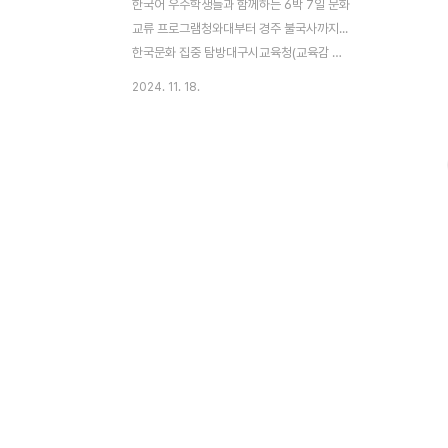
한국어 우수학생들과 함께하는 6박 7일 문화
교류 프로그램청와대부터 경주 불국사까지...
한국문화 집중 탐방대구시교육청(교육감 강
은희)이 글로벌 교육도시로서의 위상을 강화
2024. 11. 18.
한다. 오는 11월 17일부터 23일까지 6박 7
일간 미국, 우즈베키스탄, 호주 3개국에서 선
발된 우수 학생 29명과 한국어 교사 6명을
초청해 '글로벌 교육수도 대구 페스티벌'을
개최한다고 밝혔다.이번 행사는 지난 7-8월
성공적으로 진행된 '한국의 말·멋·맛 나눔사
업'의 후속 프로그램이다. 당시 3개국 79명
의 학생들과 함께했던 문화교류의 경험을 바
탕으로, 더욱 심도 있는 한국문화 체험 프로
그램을 마련했다.방문단은 첫날 청와대와 경
복궁 등 서울의 대표 문화유산을 탐방하며 일
정을 시작한다. 11월 19일 대구 그랜드호텔
에서 열리는 '글로..