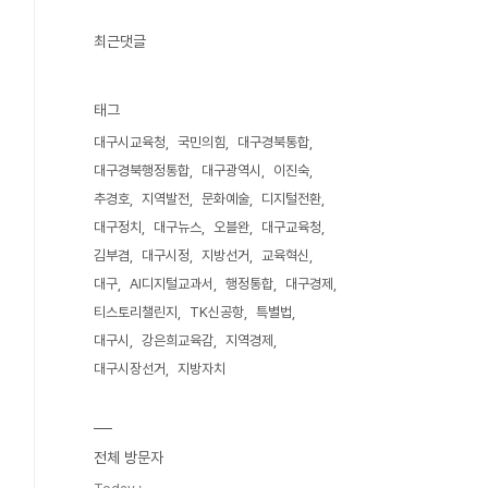
최근댓글
태그
대구시교육청
국민의힘
대구경북통합
대구경북행정통합
대구광역시
이진숙
추경호
지역발전
문화예술
디지털전환
대구정치
대구뉴스
오블완
대구교육청
김부겸
대구시정
지방선거
교육혁신
대구
AI디지털교과서
행정통합
대구경제
티스토리챌린지
TK신공항
특별법
대구시
강은희교육감
지역경제
대구시장선거
지방자치
전체 방문자