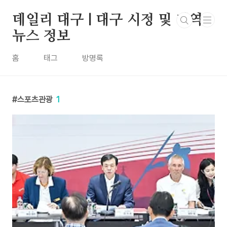
본문 바로가기
데일리 대구 | 대구 시정 및 지역
뉴스 정보
홈
태그
방명록
스포츠관광
1