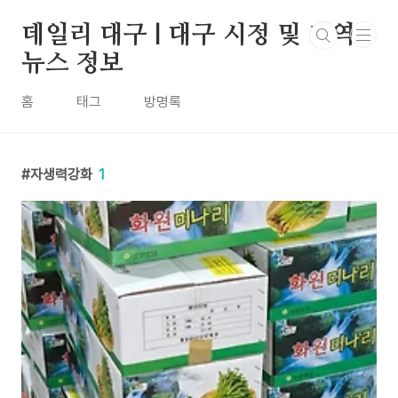
본문 바로가기
데일리 대구 | 대구 시정 및 지역
뉴스 정보
홈
태그
방명록
자생력강화
1