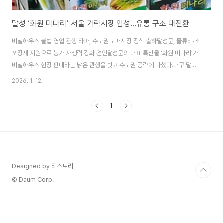
달성 ‘화원 미나리’ 서울 가락시장 입성…유통 구조 대전환
비닐하우스 불법 영업 관행 타파, 수도권 도매시장 정식 출하달성군, 물류비·소
포장재 지원으로 농가 자생력 강화 견인달성군의 대표 특산물 ‘화원 미나리’가
비닐하우스 현장 판매라는 낡은 관행을 벗고 수도권 공략에 나섰다.대구 달성
군(군수 최재훈)은 올해 1월부터 화원 미나리를 서울 가락농수산물종합도매시
2026. 1. 12.
장(이하 가락시장)에 본격 출하한다고 밝혔다. 이는 그동안 현장 영업 위주였던
유통 방식을 개선하고 전국적 판로를 개척하기 위한 조치다.화원농협 미나리
1
작목반(이하 작목반)은 지난달 말 가락시장 측과 상견례를 마친 뒤, 새해 시작
과 함께 물량 공급을 개시했다. 불과 1년 전까지 하우스 내 음식 영업이 주를 이
뤘던 풍경과 대조되는 변화다.이번 가락시장 진출은 농가의 관습적인 불법 영
업 행위를 근절하려는 달성군의..
Designed by 티스토리
© Daum Corp.