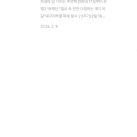
희생자 넋 기리는 추모벽·헌화대 11일부터 운
영2·18재단 "일상 속 안전 다짐하는 계기 되
길"대구지하철 화재 참사 23주기(2월 18일)
를 앞두고 사고 현장인 중앙로역에 시민들이
2026. 2. 9.
희생자를 추모할 수 있는 공간이 마련된
다.2·18안전문화재단은 오는 11일부터 18일
까지 8일간 대구도시철도 1호선 중앙로역 지
하 2층 ‘기억공간’ 일대에서 시민 추모 공간
을 운영한다고 9일 밝혔다. 이번 조치는 참사
23주기를 맞아 희생자를 기리고 시민들의 안
전 의식을 높이기 위해 기획됐다.추모 공간은
오전 9시부터 오후 6시까지 개방된다. 시민
누구나 이곳을 방문해 헌화하고 추모 메시지
를 벽면에 남길 수 있다. 재단 측은 "단순한
추모를 넘어, 다시는 이런 비극이 일어나지
않도록 시민들과 함께 안전을 다짐하는 자리
가 될 것..