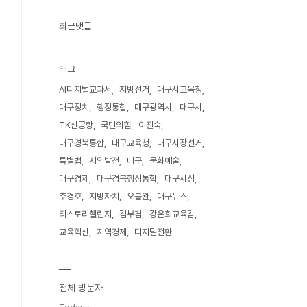
최근댓글
태그
AI디지털교과서
지방선거
대구시교육청
대구정치
행정통합
대구광역시
대구시
TK신공항
국민의힘
이진숙
대구경북통합
대구교육청
대구시장선거
특별법
지역발전
대구
문화예술
대구경제
대구경북행정통합
대구시정
추경호
지방자치
오블완
대구뉴스
티스토리챌린지
김부겸
강은희교육감
교육혁신
지역경제
디지털전환
전체 방문자