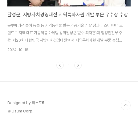
달성군, 지방자치경영대전 지역특화자원 개발 부문 우수상 수상
블루베리잼 특허 등록 등 지역농산물 활용 가공기술 개발 성과'마스터파머' 브
랜드로 지역 대표 가공제품 마케팅 강화달성군(군수 최재훈)이 행정안전부 주
관 '제20회 대한민국 지방자치경영대전'에서 지역특화자원 개발 부문 농림축
산식품부 장관상(우수상)을 수상했다고 밝혔다.달성군은 지역농산물을 활용한
2024. 10. 18.
다양한 가공기술 개발에 주력해왔다. 특히 과육이 살아있는 블루베리잼을 개발
해 특허를 등록했으며, 액상차, 침출차, 과채음료, 동결건조제품, 밀키트 등 다
1
양한 상품을 개발하고 관련 기술을 농가에 이전하는 등 적극적인 행보를 보여
왔다.또한, 달성군은 농산물가공 공동브랜드 '마스터파머'를 개발하고 상표 및
디자인을 등록해 지역을 대표하는 가공제품으로 판매를 추진하고 있다. 이러한
노력이 이번 대회에서 인정받아 우수상 수..
Designed by 티스토리
© Daum Corp.