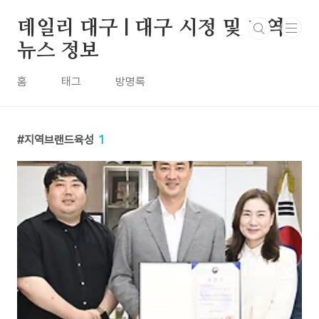
본문 바로가기
데일리 대구 | 대구 시정 및 지역
뉴스 정보
홈
태그
방명록
지역브랜드육성
1