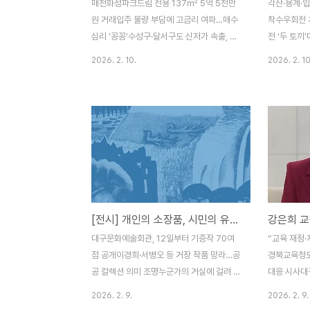
매천화성파크드림 전용 137㎡ 5억 5천만
각산·용계·
원 거래입주 물량 부담에 고금리 여파…매수
착수우회전 
심리 ‘꽁꽁’수성구·달서구도 신저가 속출, 하
전 '두 토끼
락세 장기화 우려대구 부동산 시장의 침체 골
험이 높은 
2026. 2. 10.
2026. 2. 10
이 깊어지면서 지역 내 주요 단지에서 수억
수술에 들어
원 떨어진 ‘신저가’ 거래가 속출하고 있다.10
교통 불편 
일 국토교통부 실거래가 공개시스템에 따르
각산역네거리
면, 대구 북구 매천동의 대표 단지인 ‘매천화
입석네거리의
성파크드림’ 전용면적 137㎡가 최근 5억
다”고 밝혔
5,000만 원에 거래됐다. 이는 2년 전 최고가
시간대 상습 
(8억 원) 대비 무려 2억 5,000만 원(31%)
로 인해 접촉
이나 하락한 금액이다.이러한 현상은 비단 북
▲우회전 전
구만의 문제가 아니다. ‘대구의 강남’으로 불
치 조정 ▲
[전시] 개인의 소장품, 시민의 유산 되다…특별전 ‘이음’
리는 수성구 범어동과 달서구 월성동 일대 구
차량 흐름을
축 아파트들에서도 직전 거래가보다 1~2억
계획이다.윤
대구문화예술회관, 12일부터 기증작 70여
“교육 재정·
원 낮은 급매물이 소화되고 있다.지역 부동산
확장이 아니
점 공개이경희·서병오 등 거장 작품 망라…공
경북교육청도
업계는 ..
해 구조적인 
공 컬렉션 의미 조명누군가의 거실에 걸려 있
대응 시사대
던 그림이 도시의 유산이 되어 시민들과 만난
을 타는 가
2026. 2. 9.
2026. 2. 9.
다. 대구문화예술회관 미술관은 오는 12일부
특별법안에 