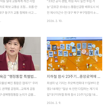
입석동 일대 교통체계 개선 사업
“33년 공직 경험, 취임 즉시 실전 투입 가
차로 확보·교통섬 조정… 흐름·안
능”금호강 르네상스·통합신공항 배후도시 비
'대구 동구가 교통 정체와 사고 위
전 제시이근수 전 대구 북구 부구청장이 6·3
주요 교차로 3곳에 대해 대대적인
지방선거 대구 북구청장 선거 출마를 공식화
.
2026. 2. 10.
간다.동구청은 10일 “주민들의
했다.이 전 부구청장은 9일 국민의힘 대구시
해소와 안전 확보를 위해 각산동
당에서 기자회견을 열고 “33년간의 공직 생
, 용계동 반야월삼거리, 입석동
활을 통해 검증받은 행정력을 바탕으로 북구
 구조 개선 사업을 본격 추진한
의 새로운 도약을 이끌겠다”며 출사표를 던
다.이번 사업 대상지들은 출퇴근
졌다.그는 출마 선언문에서 “북구는 통합신
정체는 물론, 복잡한 신호 체계
공항 시대를 맞아 대구의 새로운 중심축으로
 사고가 빈번했던 곳이다. 구는
부상하고 있다”며 ▲금호강 르네상스 프로젝
용 차로 추가 확보 ▲교통섬 위
트 완성 ▲엑스코선 조기 착공 ▲칠곡 생활
노면 색깔 유도선 설치 등을 통해
권과 도심 간 균형 발전 등을 핵심 공약으로
강은희 교육감 “행정통합 특별법에 ‘교육 자치’ 명시해야”
지하철 참사 23주기…중앙로역에 ‘기억 공간’ 연다
 개선하고 보행자 안전을 강화할
내세웠다. 특히 자신을 “연습 없이 바로 일할
석준 동구청장은 “단순한 도로
수 있는 구청장”이라 칭하며, 행정 공백 없는
자율성 빠진 통합은 껍데기” 우려
희생자 넋 기리는 추모벽·헌화대 11일부터 운
라 교통 흐름을 과학적으로 분석
안정적인 구정 운영을 약속했다.이 전 부구청
 권역별 공청회…교육계 공동
영2·18재단 "일상 속 안전 다짐하는 계기 되
문제를 해결..
장은 경북대 행정대학원을..
구·경북행정통합 논의가 급물살
길"대구지하철 화재 참사 23주기(2월 18일)
운데, 강은희 대구시교육감이 통합
를 앞두고 사고 현장인 중앙로역에 시민들이
2026. 2. 9.
교육 자치권과 재정 특례를 반드
희생자를 추모할 수 있는 공간이 마련된