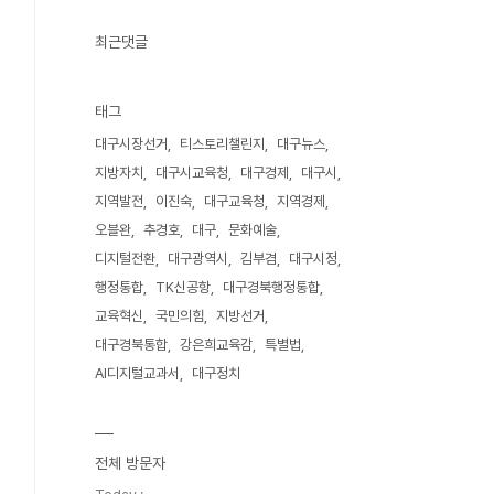
최근댓글
태그
대구시장선거
티스토리챌린지
대구뉴스
지방자치
대구시교육청
대구경제
대구시
지역발전
이진숙
대구교육청
지역경제
오블완
추경호
대구
문화예술
디지털전환
대구광역시
김부겸
대구시정
행정통합
TK신공항
대구경북행정통합
교육혁신
국민의힘
지방선거
대구경북통합
강은희교육감
특별법
AI디지털교과서
대구정치
전체 방문자