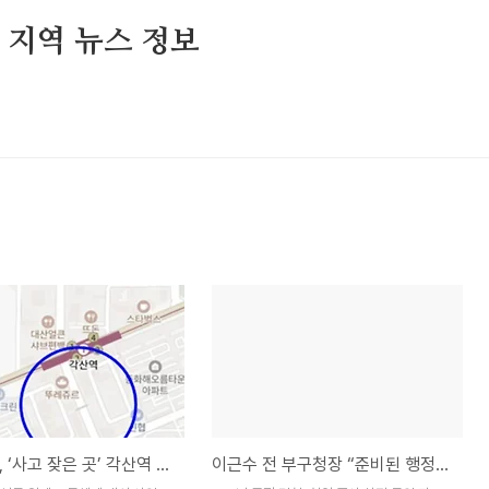
및 지역 뉴스 정보
대구 동구, ‘사고 잦은 곳’ 각산역 등 3개 교차로 뜯어고친다
이근수 전 부구청장 “준비된 행정가”… 대구 북구청장 출사표