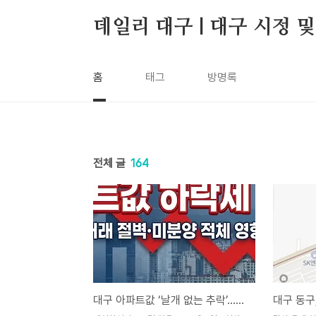
본문 바로가기
데일리 대구 | 대구 시정 
홈
태그
방명록
전체 글
164
대구 아파트값 ‘날개 없는 추락’…북구 대장주도 2억 5천 ‘뚝’